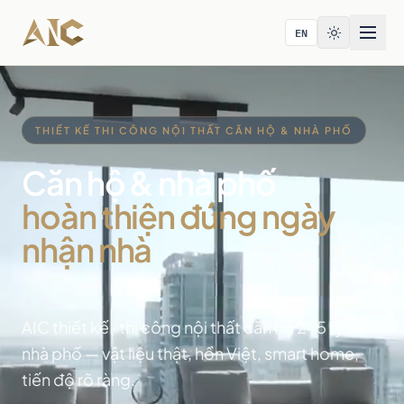
Bỏ qua tới nội dung
EN
THIẾT KẾ THI CÔNG NỘI THẤT CĂN HỘ & NHÀ PHỐ
Căn hộ & nhà phố
hoàn thiện đúng ngày
nhận nhà
AIC thiết kế · thi công nội thất căn hộ 2-5 tỷ và
nhà phố — vật liệu thật, hồn Việt, smart home,
tiến độ rõ ràng.