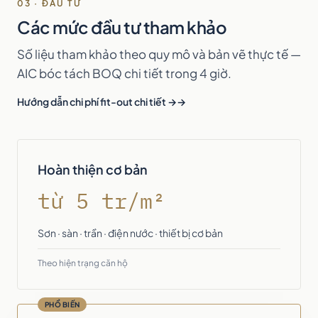
03 · ĐẦU TƯ
Các mức đầu tư tham khảo
Số liệu tham khảo theo quy mô và bản vẽ thực tế —
AIC bóc tách BOQ chi tiết trong 4 giờ.
Hướng dẫn chi phí fit-out chi tiết →
Hoàn thiện cơ bản
từ 5 tr/m²
Sơn · sàn · trần · điện nước · thiết bị cơ bản
Theo hiện trạng căn hộ
PHỔ BIẾN