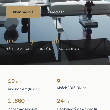
Nhận báo giá
Xem dự án
10
9
4h
NĂM (TỪ 2016)
FDI & DN LỚN
RA BÁO GIÁ BOQ
10
9
năm
Khách FDI & DN lớn
Kinh nghiệm (từ 2016)
1.800
24
m²
th
2 nhà máy sản xuất
Bảo hành tối đa + 3 bảo trì