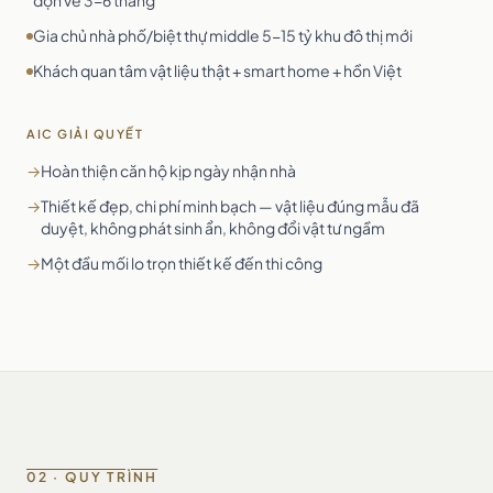
dọn về 3-6 tháng
Gia chủ nhà phố/biệt thự middle 5-15 tỷ khu đô thị mới
Khách quan tâm vật liệu thật + smart home + hồn Việt
AIC GIẢI QUYẾT
→
Hoàn thiện căn hộ kịp ngày nhận nhà
→
Thiết kế đẹp, chi phí minh bạch — vật liệu đúng mẫu đã
duyệt, không phát sinh ẩn, không đổi vật tư ngầm
→
Một đầu mối lo trọn thiết kế đến thi công
02 · QUY TRÌNH