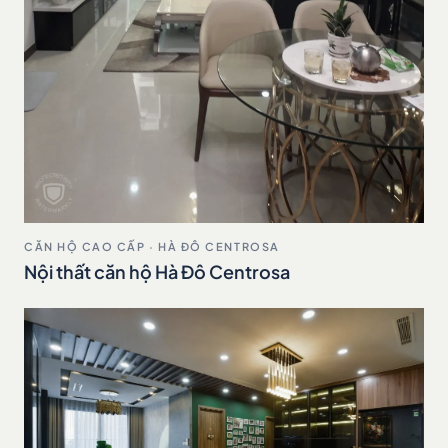
CĂN HỘ CAO CẤP · HÀ ĐÔ CENTROSA
Nội thất căn hộ Hà Đô Centrosa