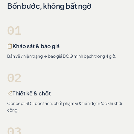
Bốn bước, không bất ngờ
01
Khảo sát & báo giá
Bản vẽ / hiện trạng → báo giá BOQ minh bạch trong 4 giờ.
02
Thiết kế & chốt
Concept 3D + bóc tách, chốt phạm vi & tiến độ trước khi khởi
công.
03