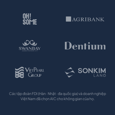
Các tập đoàn FDI (Hàn · Nhật · đa quốc gia) và doanh nghiệp
Việt Nam đã chọn AIC cho không gian của họ.