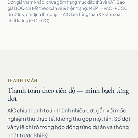
Đơn giá tham khảo, chưa gồm hạng mục đặc thù và VAT. Báo
giá BOQ chi tiết theo bản vẽ & hiện trạng. MEP · HVAC · PCCC
do đơn vị chỉ định thi công — AIC làm tổng thầu & kiểm soát
chất lượng (GC + QC).
THANH TOÁN
Thanh toán theo tiến độ — minh bạch từng
đợt
AIC chia thanh toán thành nhiều đợt gắn với mốc
nghiệm thu thực tế, không thu gộp một lần. Số đợt
và tỷ lệ ghi rõ trong hợp đồng từng dự án và thống
nhất trước khi ký.