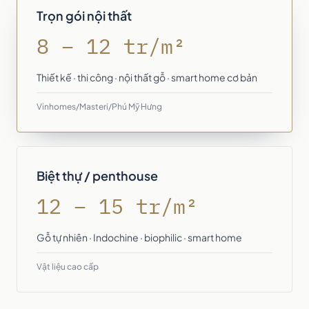
Trọn gói nội thất
8 – 12 tr/m²
Thiết kế · thi công · nội thất gỗ · smart home cơ bản
Vinhomes/Masteri/Phú Mỹ Hưng
Biệt thự / penthouse
12 – 15 tr/m²
Gỗ tự nhiên · Indochine · biophilic · smart home
Vật liệu cao cấp