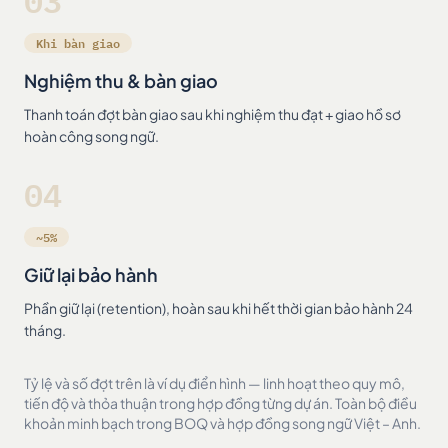
03
Khi bàn giao
Nghiệm thu & bàn giao
Thanh toán đợt bàn giao sau khi nghiệm thu đạt + giao hồ sơ
hoàn công song ngữ.
04
~5%
Giữ lại bảo hành
Phần giữ lại (retention), hoàn sau khi hết thời gian bảo hành 24
tháng.
Tỷ lệ và số đợt trên là ví dụ điển hình — linh hoạt theo quy mô,
tiến độ và thỏa thuận trong hợp đồng từng dự án. Toàn bộ điều
khoản minh bạch trong BOQ và hợp đồng song ngữ Việt – Anh.