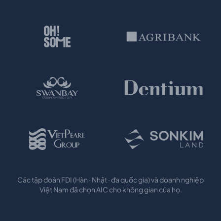
Các tập đoàn FDI (Hàn · Nhật · đa quốc gia) và doanh nghiệp
Việt Nam đã chọn AIC cho không gian của họ.