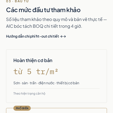
03 · ĐẦU TƯ
Các mức đầu tư tham khảo
Số liệu tham khảo theo quy mô và bản vẽ thực tế —
AIC bóc tách BOQ chi tiết trong 4 giờ.
Hướng dẫn chi phí fit-out chi tiết →
Hoàn thiện cơ bản
từ 5 tr/m²
Sơn · sàn · trần · điện nước · thiết bị cơ bản
Theo hiện trạng căn hộ
PHỔ BIẾN