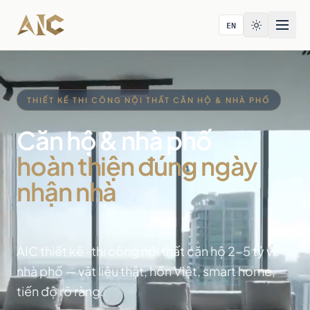
Bỏ qua tới nội dung
EN
THIẾT KẾ THI CÔNG NỘI THẤT CĂN HỘ & NHÀ PHỐ
Căn hộ & nhà phố
hoàn thiện đúng ngày
nhận nhà
AIC thiết kế · thi công nội thất căn hộ 2-5 tỷ và
nhà phố — vật liệu thật, hồn Việt, smart home,
tiến độ rõ ràng.