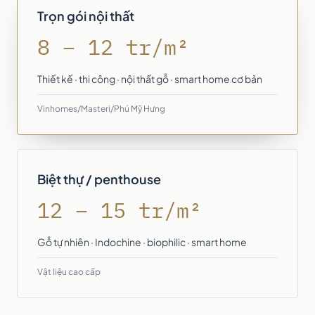
Trọn gói nội thất
8 – 12 tr/m²
Thiết kế · thi công · nội thất gỗ · smart home cơ bản
Vinhomes/Masteri/Phú Mỹ Hưng
Biệt thự / penthouse
12 – 15 tr/m²
Gỗ tự nhiên · Indochine · biophilic · smart home
Vật liệu cao cấp