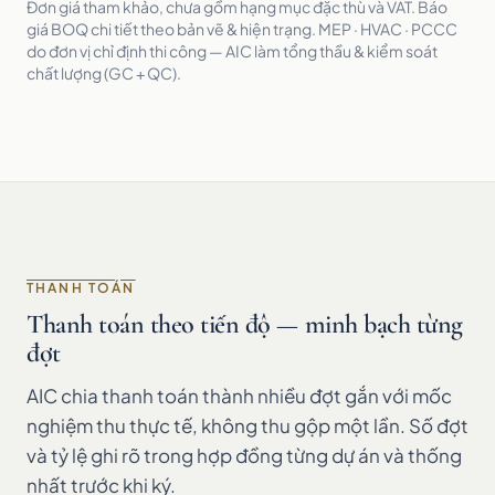
Đơn giá tham khảo, chưa gồm hạng mục đặc thù và VAT. Báo
giá BOQ chi tiết theo bản vẽ & hiện trạng. MEP · HVAC · PCCC
do đơn vị chỉ định thi công — AIC làm tổng thầu & kiểm soát
chất lượng (GC + QC).
THANH TOÁN
Thanh toán theo tiến độ — minh bạch từng
đợt
AIC chia thanh toán thành nhiều đợt gắn với mốc
nghiệm thu thực tế, không thu gộp một lần. Số đợt
và tỷ lệ ghi rõ trong hợp đồng từng dự án và thống
nhất trước khi ký.