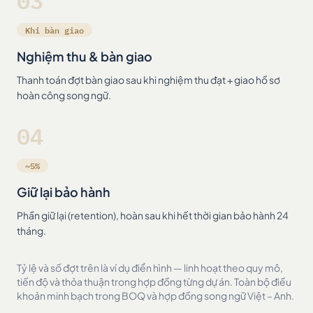
03
Khi bàn giao
Nghiệm thu & bàn giao
Thanh toán đợt bàn giao sau khi nghiệm thu đạt + giao hồ sơ
hoàn công song ngữ.
04
~5%
Giữ lại bảo hành
Phần giữ lại (retention), hoàn sau khi hết thời gian bảo hành 24
tháng.
Tỷ lệ và số đợt trên là ví dụ điển hình — linh hoạt theo quy mô,
tiến độ và thỏa thuận trong hợp đồng từng dự án. Toàn bộ điều
khoản minh bạch trong BOQ và hợp đồng song ngữ Việt – Anh.