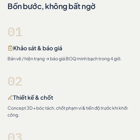
Bốn bước, không bất ngờ
01
Khảo sát & báo giá
Bản vẽ / hiện trạng → báo giá BOQ minh bạch trong 4 giờ.
02
Thiết kế & chốt
Concept 3D + bóc tách, chốt phạm vi & tiến độ trước khi khởi
công.
03