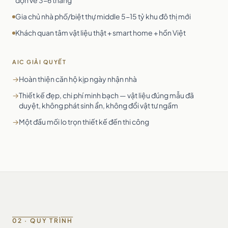
dọn về 3-6 tháng
Gia chủ nhà phố/biệt thự middle 5-15 tỷ khu đô thị mới
Khách quan tâm vật liệu thật + smart home + hồn Việt
AIC GIẢI QUYẾT
→
Hoàn thiện căn hộ kịp ngày nhận nhà
→
Thiết kế đẹp, chi phí minh bạch — vật liệu đúng mẫu đã
duyệt, không phát sinh ẩn, không đổi vật tư ngầm
→
Một đầu mối lo trọn thiết kế đến thi công
02 · QUY TRÌNH