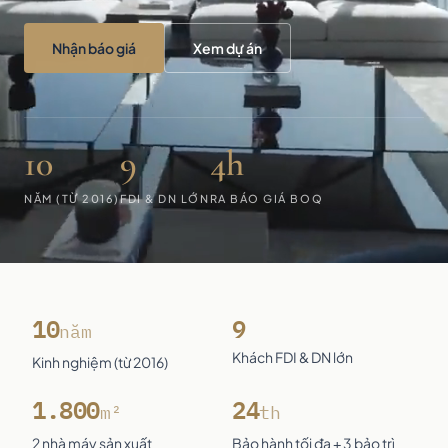
Nhận báo giá
Xem dự án
10
9
4h
NĂM (TỪ 2016)
FDI & DN LỚN
RA BÁO GIÁ BOQ
10
9
năm
Khách FDI & DN lớn
Kinh nghiệm (từ 2016)
1.800
24
m²
th
2 nhà máy sản xuất
Bảo hành tối đa + 3 bảo trì