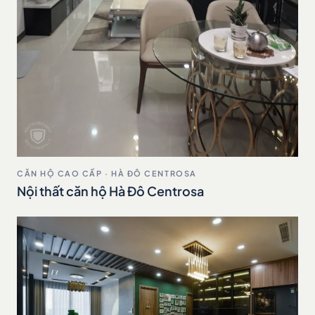
CĂN HỘ CAO CẤP · HÀ ĐÔ CENTROSA
Nội thất căn hộ Hà Đô Centrosa