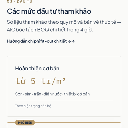
03 · ĐẦU TƯ
Các mức đầu tư tham khảo
Số liệu tham khảo theo quy mô và bản vẽ thực tế —
AIC bóc tách BOQ chi tiết trong 4 giờ.
Hướng dẫn chi phí fit-out chi tiết →
Hoàn thiện cơ bản
từ 5 tr/m²
Sơn · sàn · trần · điện nước · thiết bị cơ bản
Theo hiện trạng căn hộ
PHỔ BIẾN