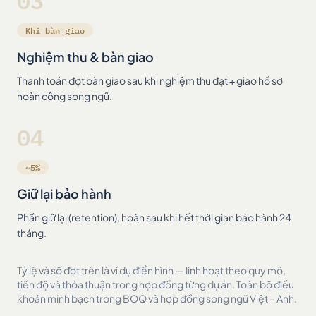
03
Khi bàn giao
Nghiệm thu & bàn giao
Thanh toán đợt bàn giao sau khi nghiệm thu đạt + giao hồ sơ
hoàn công song ngữ.
04
~5%
Giữ lại bảo hành
Phần giữ lại (retention), hoàn sau khi hết thời gian bảo hành 24
tháng.
Tỷ lệ và số đợt trên là ví dụ điển hình — linh hoạt theo quy mô,
tiến độ và thỏa thuận trong hợp đồng từng dự án. Toàn bộ điều
khoản minh bạch trong BOQ và hợp đồng song ngữ Việt – Anh.