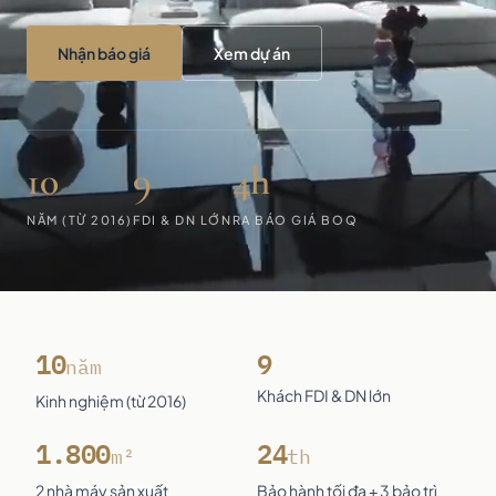
Nhận báo giá
Xem dự án
10
9
4h
NĂM (TỪ 2016)
FDI & DN LỚN
RA BÁO GIÁ BOQ
10
9
năm
Khách FDI & DN lớn
Kinh nghiệm (từ 2016)
1.800
24
m²
th
2 nhà máy sản xuất
Bảo hành tối đa + 3 bảo trì