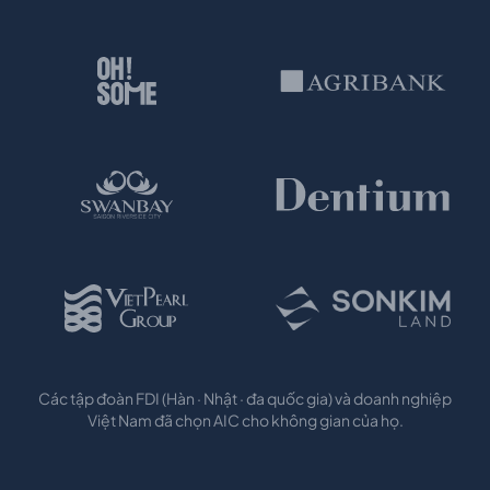
Các tập đoàn FDI (Hàn · Nhật · đa quốc gia) và doanh nghiệp
Việt Nam đã chọn AIC cho không gian của họ.