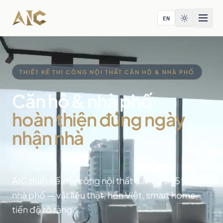
Bỏ qua tới nội dung
EN
THIẾT KẾ THI CÔNG NỘI THẤT CĂN HỘ & NHÀ PHỐ
Căn hộ & nhà phố
hoàn thiện đúng ngày
nhận nhà
AIC thiết kế · thi công nội thất căn hộ 2-5 tỷ và
nhà phố — vật liệu thật, hồn Việt, smart home,
tiến độ rõ ràng.