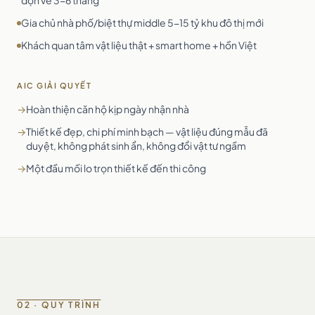
dọn về 3-6 tháng
Gia chủ nhà phố/biệt thự middle 5-15 tỷ khu đô thị mới
Khách quan tâm vật liệu thật + smart home + hồn Việt
AIC GIẢI QUYẾT
→
Hoàn thiện căn hộ kịp ngày nhận nhà
→
Thiết kế đẹp, chi phí minh bạch — vật liệu đúng mẫu đã
duyệt, không phát sinh ẩn, không đổi vật tư ngầm
→
Một đầu mối lo trọn thiết kế đến thi công
02 · QUY TRÌNH