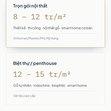
Trọn gói nội thất
8 – 12 tr/m²
Thiết kế · thi công · nội thất gỗ · smart home cơ bản
Vinhomes/Masteri/Phú Mỹ Hưng
Biệt thự / penthouse
12 – 15 tr/m²
Gỗ tự nhiên · Indochine · biophilic · smart home
Vật liệu cao cấp