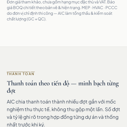
Đơn giá tham khảo, chưa gồm hạng mục đặc thù và VAT. Báo
giá BOQ chi tiết theo bản vẽ & hiện trạng. MEP · HVAC · PCCC
do đơn vị chỉ định thi công — AIC làm tổng thầu & kiểm soát
chất lượng (GC + QC).
THANH TOÁN
Thanh toán theo tiến độ — minh bạch từng
đợt
AIC chia thanh toán thành nhiều đợt gắn với mốc
nghiệm thu thực tế, không thu gộp một lần. Số đợt
và tỷ lệ ghi rõ trong hợp đồng từng dự án và thống
nhất trước khi ký.