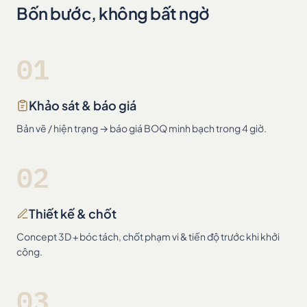
Bốn bước, không bất ngờ
01
Khảo sát & báo giá
Bản vẽ / hiện trạng → báo giá BOQ minh bạch trong 4 giờ.
02
Thiết kế & chốt
Concept 3D + bóc tách, chốt phạm vi & tiến độ trước khi khởi
công.
03