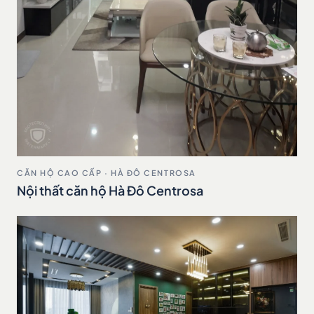
CĂN HỘ CAO CẤP · HÀ ĐÔ CENTROSA
Nội thất căn hộ Hà Đô Centrosa