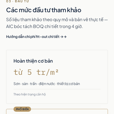
03 · ĐẦU TƯ
Các mức đầu tư tham khảo
Số liệu tham khảo theo quy mô và bản vẽ thực tế —
AIC bóc tách BOQ chi tiết trong 4 giờ.
Hướng dẫn chi phí fit-out chi tiết →
Hoàn thiện cơ bản
từ 5 tr/m²
Sơn · sàn · trần · điện nước · thiết bị cơ bản
Theo hiện trạng căn hộ
PHỔ BIẾN