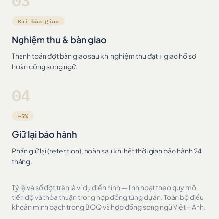
03
Khi bàn giao
Nghiệm thu & bàn giao
Thanh toán đợt bàn giao sau khi nghiệm thu đạt + giao hồ sơ
hoàn công song ngữ.
04
~5%
Giữ lại bảo hành
Phần giữ lại (retention), hoàn sau khi hết thời gian bảo hành 24
tháng.
Tỷ lệ và số đợt trên là ví dụ điển hình — linh hoạt theo quy mô,
tiến độ và thỏa thuận trong hợp đồng từng dự án. Toàn bộ điều
khoản minh bạch trong BOQ và hợp đồng song ngữ Việt – Anh.