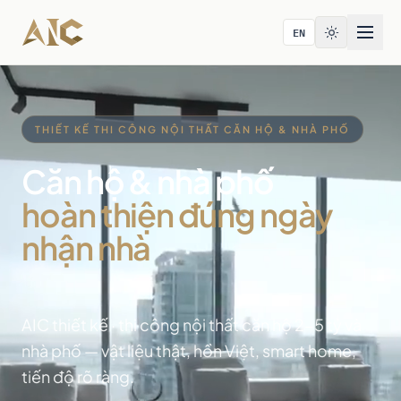
Bỏ qua tới nội dung
EN
THIẾT KẾ THI CÔNG NỘI THẤT CĂN HỘ & NHÀ PHỐ
Căn hộ & nhà phố
hoàn thiện đúng ngày
nhận nhà
AIC thiết kế · thi công nội thất căn hộ 2-5 tỷ và
nhà phố — vật liệu thật, hồn Việt, smart home,
tiến độ rõ ràng.