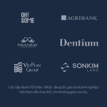
Các tập đoàn FDI (Hàn · Nhật · đa quốc gia) và doanh nghiệp
Việt Nam đã chọn AIC cho không gian của họ.