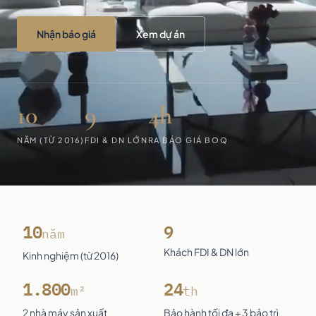
Nhận báo giá
Xem dự án
10
9
4h
NĂM (TỪ 2016)
FDI & DN LỚN
RA BÁO GIÁ BOQ
10
9
năm
Khách FDI & DN lớn
Kinh nghiệm (từ 2016)
1.800
24
m²
th
2 nhà máy sản xuất
Bảo hành tối đa + 3 bảo trì