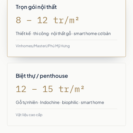
Trọn gói nội thất
8 – 12 tr/m²
Thiết kế · thi công · nội thất gỗ · smart home cơ bản
Vinhomes/Masteri/Phú Mỹ Hưng
Biệt thự / penthouse
12 – 15 tr/m²
Gỗ tự nhiên · Indochine · biophilic · smart home
Vật liệu cao cấp