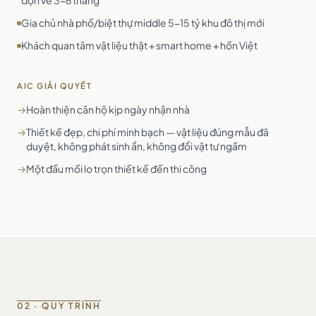
dọn về 3-6 tháng
Gia chủ nhà phố/biệt thự middle 5-15 tỷ khu đô thị mới
Khách quan tâm vật liệu thật + smart home + hồn Việt
AIC GIẢI QUYẾT
→
Hoàn thiện căn hộ kịp ngày nhận nhà
→
Thiết kế đẹp, chi phí minh bạch — vật liệu đúng mẫu đã
duyệt, không phát sinh ẩn, không đổi vật tư ngầm
→
Một đầu mối lo trọn thiết kế đến thi công
02 · QUY TRÌNH