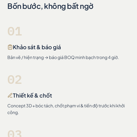
Bốn bước, không bất ngờ
01
Khảo sát & báo giá
Bản vẽ / hiện trạng → báo giá BOQ minh bạch trong 4 giờ.
02
Thiết kế & chốt
Concept 3D + bóc tách, chốt phạm vi & tiến độ trước khi khởi
công.
03