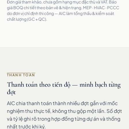
Đơn giá tham khảo, chưa gồm hạng mục đặc thù và VAT. Báo
giá BOQ chi tiết theo bản vẽ & hiện trạng. MEP · HVAC · PCCC
do đơn vị chỉ định thi công — AIC làm tổng thầu & kiểm soát
chất lượng (GC + QC).
THANH TOÁN
Thanh toán theo tiến độ — minh bạch từng
đợt
AIC chia thanh toán thành nhiều đợt gắn với mốc
nghiệm thu thực tế, không thu gộp một lần. Số đợt
và tỷ lệ ghi rõ trong hợp đồng từng dự án và thống
nhất trước khi ký.