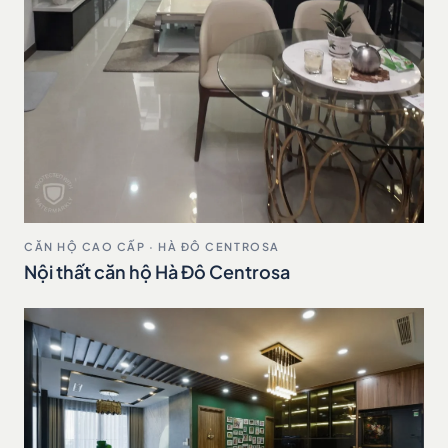
CĂN HỘ CAO CẤP · HÀ ĐÔ CENTROSA
Nội thất căn hộ Hà Đô Centrosa